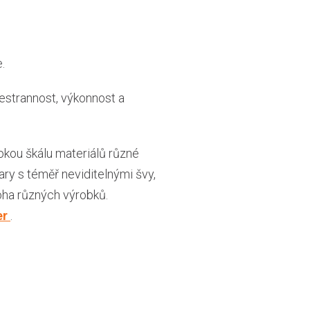
.
šestrannost, výkonnost a
rokou škálu materiálů různé
ary s téměř neviditelnými švy,
noha různých výrobků.
er
.