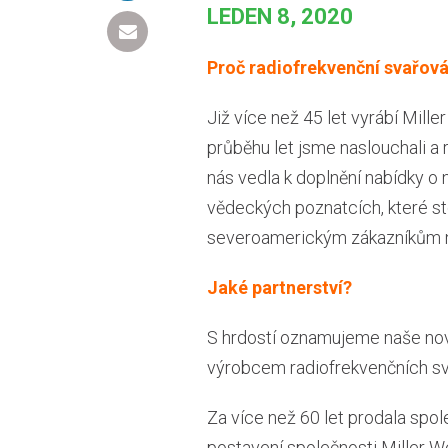
LEDEN 8, 2020
Proč radiofrekvenční svařová
Již více než 45 let vyrábí Mill
průběhu let jsme naslouchali a 
nás vedla k doplnění nabídky o 
vědeckých poznatcích, které sto
severoamerickým zákazníkům na
Jaké partnerství?
S hrdostí oznamujeme naše nov
výrobcem radiofrekvenčních svá
Za více než 60 let prodala spo
postavení společnosti Miller 