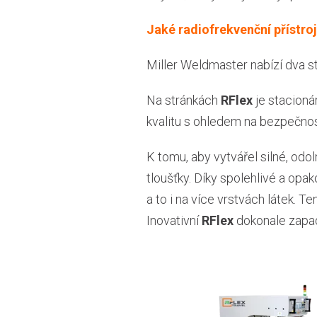
Jaké radiofrekvenční přístro
Miller Weldmaster nabízí dva sta
Na stránkách
RFlex
je stacioná
kvalitu s ohledem na bezpečnos
K tomu, aby vytvářel silné, odo
tloušťky. Díky spolehlivé a opa
a to i na více vrstvách látek. 
Inovativní
RFlex
dokonale zapa