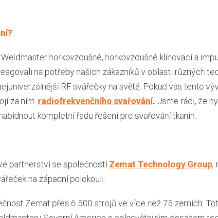
ní?
er Weldmaster horkovzdušné, horkovzdušné klínovací a impul
reagovali na potřeby našich zákazníků v oblasti různých tec
nejuniverzálnější RF svářečky na světě. Pokud vás tento výv
jí za ním.
radiofrekvenčního svařování
.
Jsme rádi, že n
bídnout kompletní řadu řešení pro svařování tkanin.
é partnerství se společností
Zemat Technology Group
,
řeček na západní polokouli.
lečnost Zemat přes 6 500 strojů ve více než 75 zemích. Tot
Weldmasterv Severní Americe s celosvětovým dosahem tec