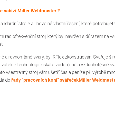
je nabízí Miller Weldmaster ?
ndardní stroje a libovolné vlastní řešení, které potřebujete
rní radiofrekvenční stroj, který byl navržen s důrazem na v
t.
lné a rovnoměrné svary, byl RFlex zkonstruován. Svařuje ši
kovatelné technologii získáte vodotěsné a vzduchotěsné sv
Tento všestranný stroj vám ušetří čas a peníze při výrobě m
dá do
řady "pracovních koní" svářečekMiller Weldmast