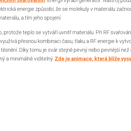
enčním svařováním
. Energii vyrábí generátor. Nástroj po
ektrická energie způsobí, že se molekuly v materiálu začn
teriálu, a tím jeho spojení.
 protože teplo se vytváří uvnitř materiálu. Při RF svařování
 využívá přesnou kombinaci času, tlaku a RF energie k vytv
ěsnění. Díky tomu je svár stejně pevný nebo pevnější než 
ný a minimálně viditelný.
Zde je animace, která blíže vysv