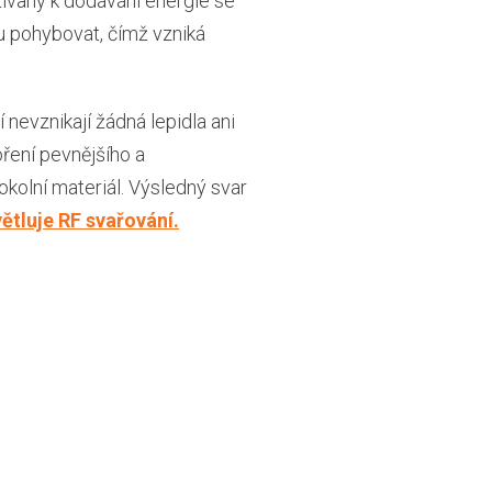
užívaný k dodávání energie se
ou pohybovat, čímž vzniká
 nevznikají žádná lepidla ani
oření pevnějšího a
okolní materiál. Výsledný svar
ětluje RF svařování.