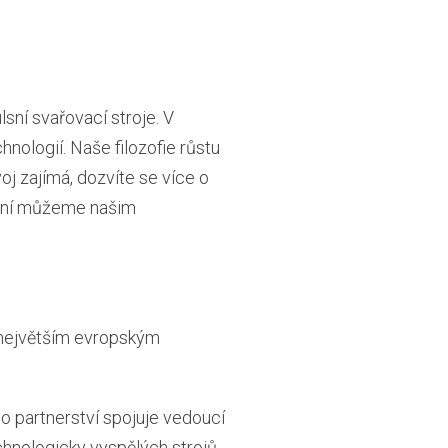
sní svařovací stroje. V
hnologií. Naše filozofie růstu
oj zajímá, dozvíte se více o
yní můžeme našim
 největším evropským
o partnerství spojuje vedoucí
hnologicky vyspělých strojů