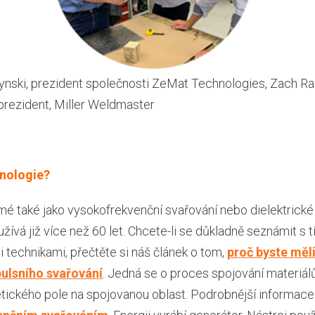
nski, prezident společnosti ZeMat Technologies, Zach Ralst
rezident, Miller Weldmaster
hnologie?
mé také jako vysokofrekvenční svařování nebo dielektrické
žívá již více než 60 let. Chcete-li se důkladně seznámit s 
i technikami, přečtěte si náš článek o tom,
proč byste měli
ulsního svařování
. Jedná se o proces spojování materiá
tického pole na spojovanou oblast. Podrobnější informace