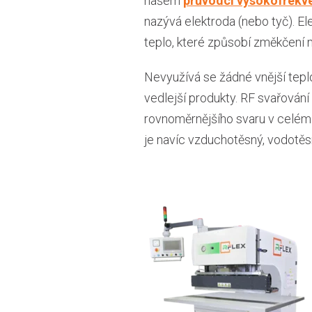
našem
průvodci vysokofrekv
nazývá elektroda (nebo tyč). El
teplo, které způsobí změkčení ma
Nevyužívá se žádné vnější teplo,
vedlejší produkty. RF svařování
rovnoměrnějšího svaru v celém t
je navíc vzduchotěsný, vodotěs