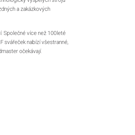
ízdných a zakázkových
í. Společné více než 100leté
RF svářeček nabízí všestranné,
dmaster očekávají.