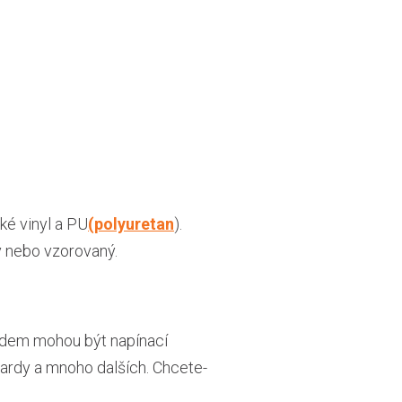
ké vinyl a PU
(polyuretan
).
ý nebo vzorovaný.
kladem mohou být napínací
boardy a mnoho dalších. Chcete-