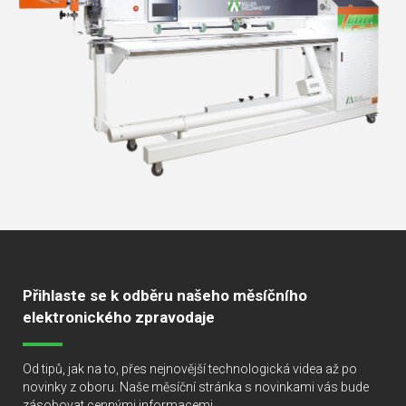
Přihlaste se k odběru našeho měsíčního
elektronického zpravodaje
Od tipů, jak na to, přes nejnovější technologická videa až po
novinky z oboru. Naše měsíční stránka s novinkami vás bude
zásobovat cennými informacemi.