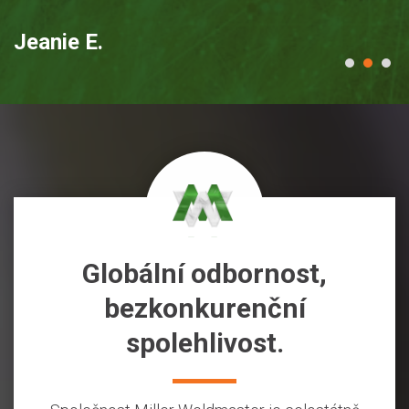
Jeanie E.
J
Globální odbornost,
bezkonkurenční
spolehlivost.