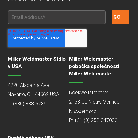
Miller Weldmaster Sídlo
Miller Weldmaster
v USA
pobočka společnosti
Miller Weldmaster
4220 Alabama Ave.
Boekweitstraat 24
Navarre, OH 44662 USA
2153 GL Nieuw-Vennep
P:
(330) 833-6739
Nizozemsko
P: +31 (0) 252-347032
Rychlé odkazy MW