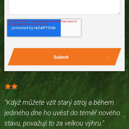
"Když můžete vzít starý stroj a během
"
jediného dne ho uvést do téměř nového
j
stavu, považuji to za velkou výhru."
s