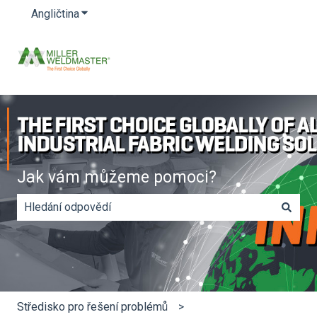
Angličtina
Zobrazit podnabídku pro překlady
Jak vám můžeme pomoci?
Nejsou k dispozici žádné návrhy, protože vyhledávací po
Středisko pro řešení problémů