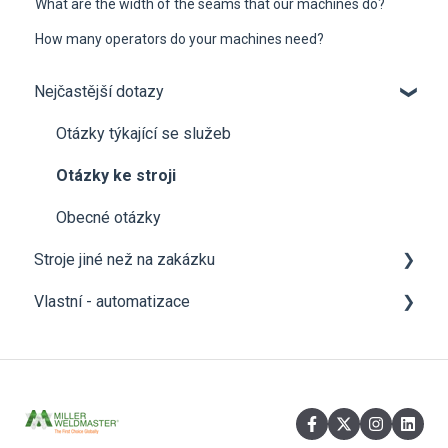
What are the width of the seams that our machines do?
How many operators do your machines need?
Nejčastější dotazy
Otázky týkající se služeb
Otázky ke stroji
Obecné otázky
Stroje jiné než na zakázku
Vlastní - automatizace
Stroje řady T a 112
Šicí stroje
Obecné - Automatizace
Přenosné svářečky
Obecné - Standardní otázky