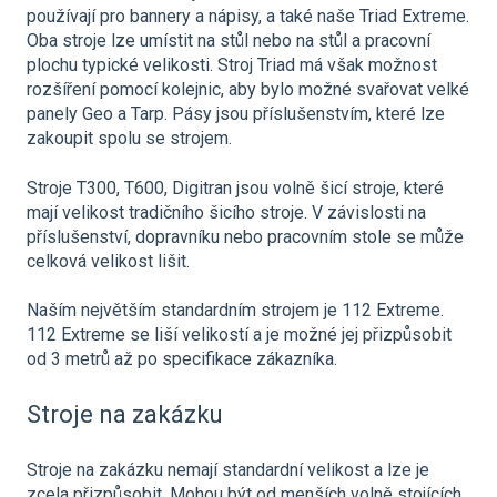
používají pro bannery a nápisy, a také naše Triad Extreme.
Oba stroje lze umístit na stůl nebo na stůl a pracovní
plochu typické velikosti. Stroj Triad má však možnost
rozšíření pomocí kolejnic, aby bylo možné svařovat velké
panely Geo a Tarp. Pásy jsou příslušenstvím, které lze
zakoupit spolu se strojem.
Stroje T300, T600, Digitran jsou volně šicí stroje, které
mají velikost tradičního šicího stroje. V závislosti na
příslušenství, dopravníku nebo pracovním stole se může
celková velikost lišit.
Naším největším standardním strojem je 112 Extreme.
112 Extreme se liší velikostí a je možné jej přizpůsobit
od 3 metrů až po specifikace zákazníka.
Stroje na zakázku
Stroje na zakázku nemají standardní velikost a lze je
zcela přizpůsobit. Mohou být od menších volně stojících