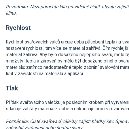
Poznámka: Nezapomeňte klín pravidelně čistit, abyste zajist
klínu.
Rychlost
Rychlost svařovacích válců určuje dobu působení tepla na sva
nastavení rychlosti, tím více se materiál zahřívá. Čím rychlejš
materiál zahřívá. Aby bylo dosaženo nejlepšího svaru, mělo by
množství tepla a zároveň by mělo být dosaženo plného svaru
materiálu; zatímco nedostatečné teplo zabrání svařování mat
lišit v závislosti na materiálu a aplikaci.
Tlak
Přítlak svařovacího válečku je posledním krokem při vytváření
stlačuje zahřátý materiál k sobě a dokončuje proces svařování
Poznámka: Čisté svařovací válečky zajistí hladký šev. Špi
způsobit zvrásnění nebo špatné sváry.