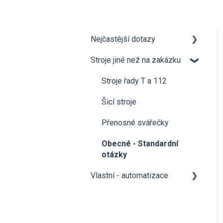
Nejčastější dotazy
Stroje jiné než na zakázku
Otázky týkající se služeb
Otázky ke stroji
Stroje řady T a 112
Obecné otázky
Šicí stroje
Přenosné svářečky
Obecné - Standardní
otázky
Vlastní - automatizace
Obecné - Automatizace