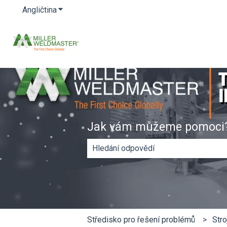
Angličtina
Zobrazit podnabídku pro překlady
Jak vám můžeme pomoci
Nejsou k dispozici žádné návrhy, pro
Středisko pro řešení problémů
Stro