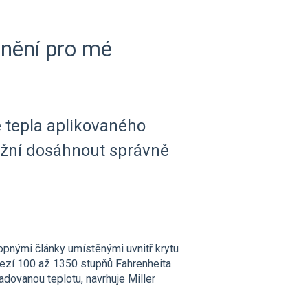
snění pro mé
 tepla aplikovaného
možní dosáhnout správně
opnými články umístěnými uvnitř krytu
ezí 100 až 1350 stupňů Fahrenheita
adovanou teplotu, navrhuje Miller