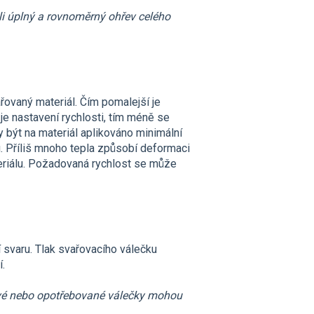
ili úplný a rovnoměrný ohřev celého
řovaný materiál. Čím pomalejší je
í je nastavení rychlosti, tím méně se
 být na materiál aplikováno minimální
. Příliš mnoho tepla způsobí deformaci
eriálu. Požadovaná rychlost se může
 svaru. Tlak svařovacího válečku
.
navé nebo opotřebované válečky mohou