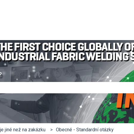
?
tože vyhledávací pole je prázdné.
je jiné než na zakázku
Obecné - Standardní otázky