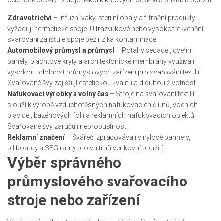
celé řadě odvětví. Zde je několik klíčových odvětví a příkladů použití:
Zdravotnictví –
Infuzní vaky, sterilní obaly a filtrační produkty
vyžadují hermetické spoje. Ultrazvukové nebo vysokofrekvenční
svařování zajišťuje spoje bez rizika kontaminace.
Automobilový průmysl a průmysl
– Potahy sedadel, dveřní
panely, plachtové kryty a architektonické membrány využívají
vysokou odolnost průmyslových zařízení pro svařování textilií.
Svařované švy zajišťují estetickou kvalitu a dlouhou životnost.
Nafukovací výrobky a volný čas
– Stroje na svařování textilií
slouží k výrobě vzduchotěsných nafukovacích člunů, vodních
plavidel, bazénových fólií a reklamních nafukovacích objektů.
Svařované švy zaručují nepropustnost.
Reklamní značení
– Svářeči zpracovávají vinylové bannery,
billboardy a SEG rámy pro vnitřní i venkovní použití.
Výběr správného
průmyslového svařovacího
stroje nebo zařízení