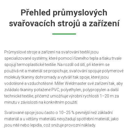
Přehled průmyslových
svařovacích strojů a zařízení
Průmyslové stroje a zařízení na svařování textilií jsou
specializované systémy, které pomocí řízeného tepla a tlaku trvale
spojují termoplastické textilie. Na rozdíl od šití, při kterém se
používá nit a materiál se propichuje, svařování spojuje polymerové
molekuly tkaniny dohromady a vytváří tak spoje, které jsou
vodotěsné a vzduchotěsné. Miller Weldmaster své zařízení tak, aby
zvládalo tkaniny potažené PVC, polyethylen, polypropylen a další
technické textilie, přičemž umožňuje výrobní rychlosti 1–20 m za
minutu v závislosti na konkrétním použití.
Svařované spoje jsou často o 10–25 % pevnější než základní
materiál a u většiny materiálů nevyžadují spotřební materiál, jako
jsou nitě nebo lepidla, což snižuje provozní náklady.