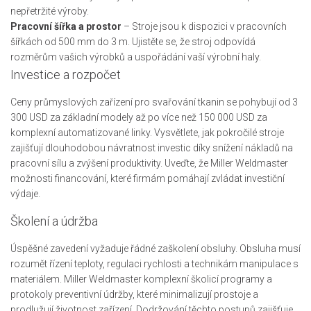
nepřetržité výroby.
Pracovní šířka a prostor
– Stroje jsou k dispozici v pracovních
šířkách od 500 mm do 3 m. Ujistěte se, že stroj odpovídá
rozměrům vašich výrobků a uspořádání vaší výrobní haly.
Investice a rozpočet
Ceny průmyslových zařízení pro svařování tkanin se pohybují od 3
300 USD za základní modely až po více než 150 000 USD za
komplexní automatizované linky. Vysvětlete, jak pokročilé stroje
zajišťují dlouhodobou návratnost investic díky snížení nákladů na
pracovní sílu a zvýšení produktivity. Uveďte, že Miller Weldmaster
možnosti financování, které firmám pomáhají zvládat investiční
výdaje.
Školení a údržba
Úspěšné zavedení vyžaduje řádné zaškolení obsluhy. Obsluha musí
rozumět řízení teploty, regulaci rychlosti a technikám manipulace s
materiálem. Miller Weldmaster komplexní školicí programy a
protokoly preventivní údržby, které minimalizují prostoje a
prodlužují životnost zařízení. Dodržování těchto postupů zajišťuje