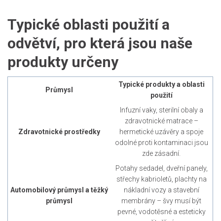
Typické oblasti použití a
odvětví, pro která jsou naše
produkty určeny
Typické produkty a oblasti
Průmysl
použití
Infuzní vaky, sterilní obaly a
zdravotnické matrace –
Zdravotnické prostředky
hermetické uzávěry a spoje
odolné proti kontaminaci jsou
zde zásadní.
Potahy sedadel, dveřní panely,
střechy kabrioletů, plachty na
Automobilový průmysl a těžký
nákladní vozy a stavební
průmysl
membrány – švy musí být
pevné, vodotěsné a esteticky