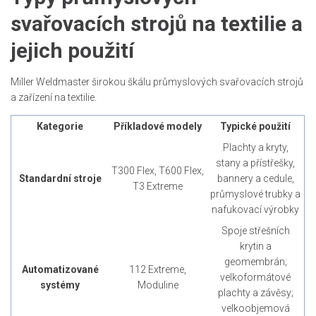
svařovacích strojů na textilie a
jejich použití
Miller Weldmaster širokou škálu průmyslových svařovacích strojů
a zařízení na textilie.
Kategorie
Příkladové modely
Typické použití
Plachty a kryty,
stany a přístřešky,
T300 Flex, T600 Flex,
Standardní stroje
bannery a cedule,
T3 Extreme
průmyslové trubky a
nafukovací výrobky
Spoje střešních
krytin a
geomembrán;
Automatizované
112 Extreme,
velkoformátové
systémy
Moduline
plachty a závěsy;
velkoobjemová