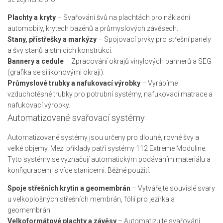
Plachty a kryty
– Svařování švů na plachtách pro nákladní
automobily, krytech bazénů a průmyslových závěsech.
Stany, přístřešky a markýzy
– Spojovací prvky pro střešní panely
a švy stanů a stínicích konstrukcí.
Bannery a cedule
– Zpracování okrajů vinylových bannerů a SEG
(grafika se silikonovými okraji).
Průmyslové trubky a nafukovací výrobky
– Vyrábíme
vzduchotěsné trubky pro potrubní systémy, nafukovací matrace a
nafukovací výrobky.
Automatizované svařovací systémy
Automatizované systémy jsou určeny pro dlouhé, rovné švy a
velké objemy. Mezi příklady patří systémy 112 Extreme Moduline.
Tyto systémy se vyznačují automatickým podáváním materiálu a
konfiguracemi s více stanicemi. Běžné použití:
Spoje střešních krytin a geomembrán
– Vytvářejte souvislé svary
u velkoplošných střešních membrán, fólií pro jezírka a
geomembrán.
Velkoformátové plachty a závěsy
– Automatizujte svařování