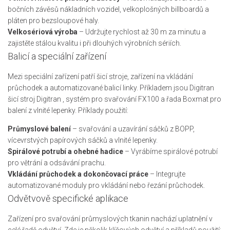
bočních závěsů nákladních vozidel, velkoplošných billboardů a
pláten pro bezsloupové haly.
Velkosériová výroba
– Udržujte rychlost až 30 m za minutu a
zajistěte stálou kvalitu i při dlouhých výrobních sériích.
Balicí a speciální zařízení
Mezi speciální zařízení patří šicí stroje, zařízení na vkládání
průchodek a automatizované balicí linky. Příkladem jsou Digitran
šicí stroj Digitran , systém pro svařování FX100 a řada Boxmat pro
balení z vlnité lepenky. Příklady použití:
Průmyslové balení
– svařování a uzavírání sáčků z BOPP,
vícevrstvých papírových sáčků a vlnité lepenky.
Spirálové potrubí a ohebné hadice
– Vyrábíme spirálové potrubí
pro větrání a odsávání prachu.
Vkládání průchodek a dokončovací práce
– Integrujte
automatizované moduly pro vkládání nebo řezání průchodek.
Odvětvově specifické aplikace
Zařízení pro svařování průmyslových tkanin nachází uplatnění v