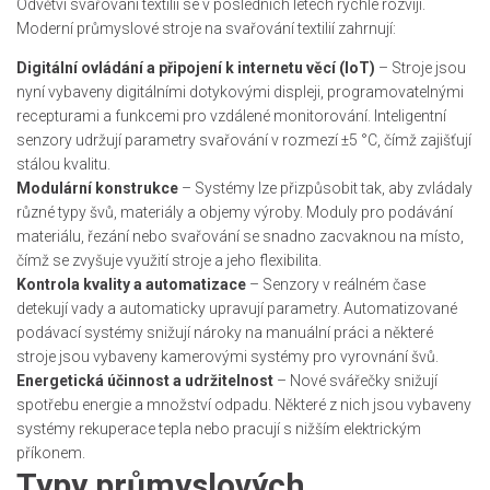
Odvětví svařování textilií se v posledních letech rychle rozvíjí.
Moderní průmyslové stroje na svařování textilií zahrnují:
Digitální ovládání a připojení k internetu věcí (IoT)
– Stroje jsou
nyní vybaveny digitálními dotykovými displeji, programovatelnými
recepturami a funkcemi pro vzdálené monitorování. Inteligentní
senzory udržují parametry svařování v rozmezí ±5 °C, čímž zajišťují
stálou kvalitu.
Modulární konstrukce
– Systémy lze přizpůsobit tak, aby zvládaly
různé typy švů, materiály a objemy výroby. Moduly pro podávání
materiálu, řezání nebo svařování se snadno zacvaknou na místo,
čímž se zvyšuje využití stroje a jeho flexibilita.
Kontrola kvality a automatizace
– Senzory v reálném čase
detekují vady a automaticky upravují parametry. Automatizované
podávací systémy snižují nároky na manuální práci a některé
stroje jsou vybaveny kamerovými systémy pro vyrovnání švů.
Energetická účinnost a udržitelnost
– Nové svářečky snižují
spotřebu energie a množství odpadu. Některé z nich jsou vybaveny
systémy rekuperace tepla nebo pracují s nižším elektrickým
příkonem.
Typy průmyslových