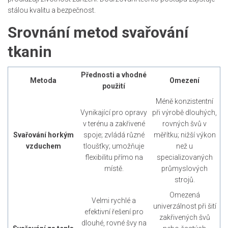
stálou kvalitu a bezpečnost.
Srovnání metod svařování
tkanin
Přednosti a vhodné
Metoda
Omezení
použití
Méně konzistentní
Vynikající pro opravy
při výrobě dlouhých,
v terénu a zakřivené
rovných švů v
Svařování horkým
spoje; zvládá různé
měřítku; nižší výkon
vzduchem
tloušťky; umožňuje
než u
flexibilitu přímo na
specializovaných
místě.
průmyslových
strojů.
Omezená
Velmi rychlé a
univerzálnost při šití
efektivní řešení pro
zakřivených švů
dlouhé, rovné švy na