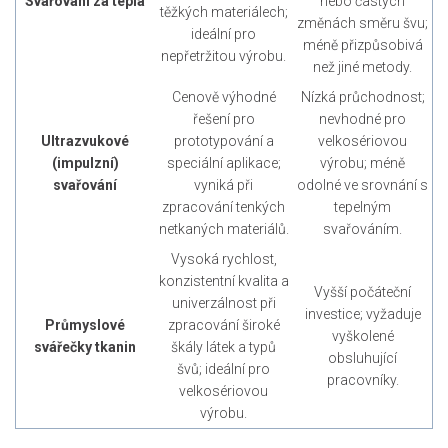
Svařování za tepla
nebo častých
těžkých materiálech;
změnách směru švu;
ideální pro
méně přizpůsobivá
nepřetržitou výrobu.
než jiné metody.
Cenově výhodné
Nízká průchodnost;
řešení pro
nevhodné pro
Ultrazvukové
prototypování a
velkosériovou
(impulzní)
speciální aplikace;
výrobu; méně
svařování
vyniká při
odolné ve srovnání s
zpracování tenkých
tepelným
netkaných materiálů.
svařováním.
Vysoká rychlost,
konzistentní kvalita a
Vyšší počáteční
univerzálnost při
investice; vyžaduje
Průmyslové
zpracování široké
vyškolené
svářečky tkanin
škály látek a typů
obsluhující
švů; ideální pro
pracovníky.
velkosériovou
výrobu.