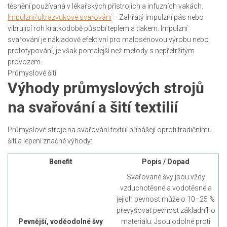
těsnění používaná v lékařských přístrojích a infuzních vakách.
Impulzní/ultrazvukové svařování
– Zahřátý impulzní pás nebo
vibrující roh krátkodobě působí teplem a tlakem. Impulzní
svařování je nákladově efektivní pro malosériovou výrobu nebo
prototypování, je však pomalejší než metody s nepřetržitým
provozem.
Průmyslové šití
Výhody průmyslových strojů
na svařování a šití textilií
Průmyslové stroje na svařování textilií přinášejí oproti tradičnímu
šití a lepení značné výhody:
Benefit
Popis / Dopad
Svařované švy jsou vždy
vzduchotěsné a vodotěsné a
jejich pevnost může o 10–25 %
převyšovat pevnost základního
Pevnější, voděodolné švy
materiálu. Jsou odolné proti