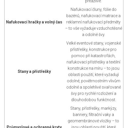
přitažlivé.
Nafukovací čluny, fólie do
bazénů, nafukovací matrace a
Nafukovací hračky a volný čas
reklamní nafukovací předměty
– to vše vyžaduje vzduchotěsné
a odolné švy.
Velké eventové stany, vojenské
přístřešky, konstrukce pro
pomoc při katastrofách,
nafukovací přístřešky a textilní
konstrukce na míru – to jsou
Stany a přístřešky
oblasti použití, které vyžadují
odolné, povětrnostním vlivům
odolné a spolehlivé svařované
švy pro rychlé rozložení a
dlouhodobou funkčnost.
Stany, přístřešky, markýzy,
bannery, filtrační vaky a
geomembránové vložky – to
Průmyslové a ochranné kryty
jsou oblasti použití, které