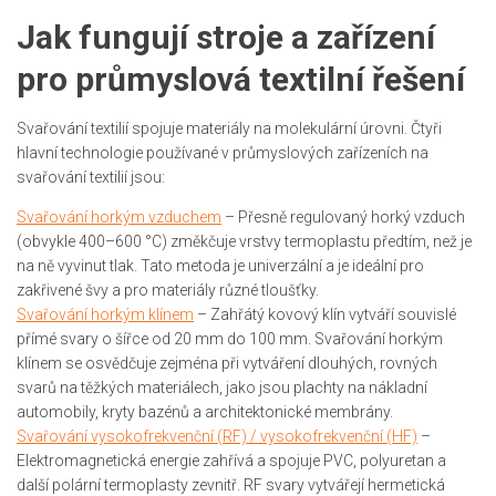
Jak fungují stroje a zařízení
pro průmyslová textilní řešení
Svařování textilií spojuje materiály na molekulární úrovni. Čtyři
hlavní technologie používané v průmyslových zařízeních na
svařování textilií jsou:
Svařování horkým vzduchem
– Přesně regulovaný horký vzduch
(obvykle 400–600 °C) změkčuje vrstvy termoplastu předtím, než je
na ně vyvinut tlak. Tato metoda je univerzální a je ideální pro
zakřivené švy a pro materiály různé tloušťky.
Svařování horkým klínem
– Zahřátý kovový klín vytváří souvislé
přímé svary o šířce od 20 mm do 100 mm. Svařování horkým
klínem se osvědčuje zejména při vytváření dlouhých, rovných
svarů na těžkých materiálech, jako jsou plachty na nákladní
automobily, kryty bazénů a architektonické membrány.
Svařování vysokofrekvenční (RF) / vysokofrekvenční (HF)
–
Elektromagnetická energie zahřívá a spojuje PVC, polyuretan a
další polární termoplasty zevnitř. RF svary vytvářejí hermetická