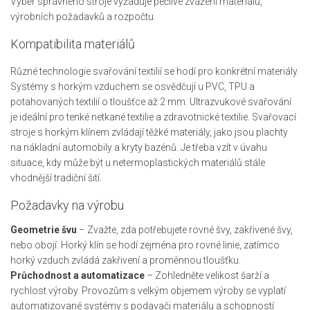
Výběr správného stroje vyžaduje pečlivé zvážení materiálů,
výrobních požadavků a rozpočtu.
Kompatibilita materiálů
Různé technologie svařování textilií se hodí pro konkrétní materiály.
Systémy s horkým vzduchem se osvědčují u PVC, TPU a
potahovaných textilií o tloušťce až 2 mm. Ultrazvukové svařování
je ideální pro tenké netkané textilie a zdravotnické textilie. Svařovací
stroje s horkým klínem zvládají těžké materiály, jako jsou plachty
na nákladní automobily a kryty bazénů. Je třeba vzít v úvahu
situace, kdy může být u netermoplastických materiálů stále
vhodnější tradiční šití.
Požadavky na výrobu
Geometrie švu
– Zvažte, zda potřebujete rovné švy, zakřivené švy,
nebo obojí. Horký klín se hodí zejména pro rovné linie, zatímco
horký vzduch zvládá zakřivení a proměnnou tloušťku.
Průchodnost a automatizace
– Zohledněte velikost šarží a
rychlost výroby. Provozům s velkým objemem výroby se vyplatí
automatizované systémy s podavači materiálu a schopností