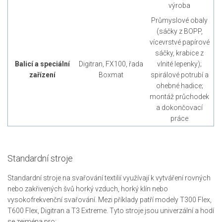
výroba
Průmyslové obaly
(sáčky z BOPP,
vícevrstvé papírové
sáčky, krabice z
Balicí a speciální
Digitran, FX100, řada
vlnité lepenky);
zařízení
Boxmat
spirálové potrubí a
ohebné hadice;
montáž průchodek
a dokončovací
práce
Standardní stroje
Standardní stroje na svařování textilií využívají k vytváření rovných
nebo zakřivených švů horký vzduch, horký klín nebo
vysokofrekvenční svařování. Mezi příklady patří modely T300 Flex,
T600 Flex, Digitran a T3 Extreme. Tyto stroje jsou univerzální a hodí
se zejména pro: