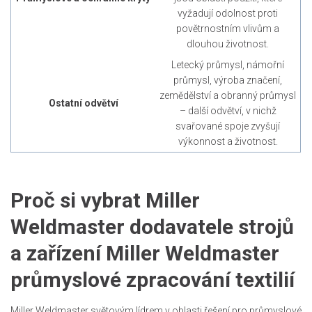
vyžadují odolnost proti
povětrnostním vlivům a
dlouhou životnost.
Letecký průmysl, námořní
průmysl, výroba značení,
zemědělství a obranný průmysl
Ostatní odvětví
– další odvětví, v nichž
svařované spoje zvyšují
výkonnost a životnost.
Proč si vybrat Miller
Weldmaster dodavatele strojů
a zařízení Miller Weldmaster
průmyslové zpracování textilií
Miller Weldmaster světovým lídrem v oblasti řešení pro průmyslové