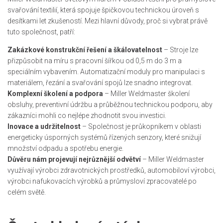
svařování textilií, která spojuje špičkovou technickou úroveň s
desítkami let zkušeností. Mezi hlavní důvody, proč si vybrat právě
tuto společnost, patří:
Zakázkové konstrukční řešení a škálovatelnost
– Stroje lze
přizpůsobit na míru s pracovní šířkou od 0,5 m do 3 m a
speciálním vybavením. Automatizační moduly pro manipulaci s
materiálem, řezání a svařování spojů lze snadno integrovat.
Komplexní školení a podpora
– Miller Weldmaster školení
obsluhy, preventivní údržbu a průběžnou technickou podporu, aby
zákazníci mohli co nejlépe zhodnotit svou investici.
Inovace a udržitelnost
– Společnost je průkopníkem v oblasti
energeticky úsporných systémů řízených senzory, které snižují
množství odpadu a spotřebu energie.
Důvěru nám projevují nejrůznější odvětví
– Miller Weldmaster
využívají výrobci zdravotnických prostředků, automobiloví výrobci,
výrobci nafukovacích výrobků a průmysloví zpracovatelé po
celém světě.