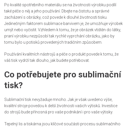
Po kvalitě spotřebního materiálu se na životnosti výrobku podílí
také péče o něj a jeho používání. Dbejte na čistotu a správné
zacházení s obrázky, což povede k dlouhé životnosti tisku.
Jedinečným faktorem sublimace barvivem je, že umožňuje výrobek
umýt nebo vyčistit. Vzhledem k tomu, že je obrázek vtištěn do látky,
praní výrobku nezpůsobí tak rychlé vyprchání obrázku, jako by
tomu bylo u potisků provedených tradičním způsobem.
Používání kvalitních nástrojů a péče o produkt povede k tomu, že
váš tisk vydrží tak dlouho, jak budete potřebovat.
Co potřebujete pro sublimační
tisk?
Sublimační tisk nevyžaduje mnoho. Jak je však uvedeno výše,
kvalitní stroje povedou k delší životnosti vašich výtisků. Investice
do strojů bude přínosná pro vaše podnikání i pro vaše výtisky.
Tepelný lis a tiskárna jsou klíčové součásti procesu sublimačního