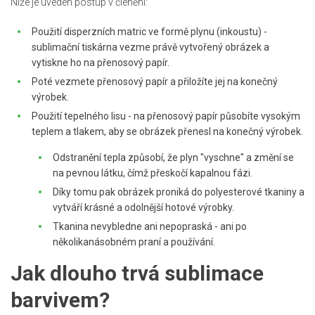
Níže je uveden postup v členění:
Použití disperzních matric ve formě plynu (inkoustu) -
sublimační tiskárna vezme právě vytvořený obrázek a
vytiskne ho na přenosový papír.
Poté vezmete přenosový papír a přiložíte jej na konečný
výrobek.
Použití tepelného lisu - na přenosový papír působíte vysokým
teplem a tlakem, aby se obrázek přenesl na konečný výrobek.
Odstranění tepla způsobí, že plyn "vyschne" a změní se
na pevnou látku, čímž přeskočí kapalnou fázi.
Díky tomu pak obrázek proniká do polyesterové tkaniny a
vytváří krásné a odolnější hotové výrobky.
Tkanina nevybledne ani nepopraská - ani po
několikanásobném praní a používání.
Jak dlouho trvá sublimace
barvivem?