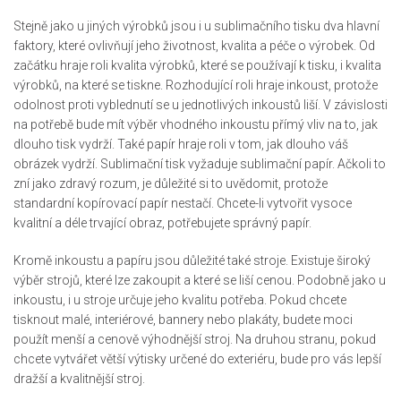
Stejně jako u jiných výrobků jsou i u sublimačního tisku dva hlavní
faktory, které ovlivňují jeho životnost, kvalita a péče o výrobek. Od
začátku hraje roli kvalita výrobků, které se používají k tisku, i kvalita
výrobků, na které se tiskne. Rozhodující roli hraje inkoust, protože
odolnost proti vyblednutí se u jednotlivých inkoustů liší. V závislosti
na potřebě bude mít výběr vhodného inkoustu přímý vliv na to, jak
dlouho tisk vydrží. Také papír hraje roli v tom, jak dlouho váš
obrázek vydrží. Sublimační tisk vyžaduje sublimační papír. Ačkoli to
zní jako zdravý rozum, je důležité si to uvědomit, protože
standardní kopírovací papír nestačí. Chcete-li vytvořit vysoce
kvalitní a déle trvající obraz, potřebujete správný papír.
Kromě inkoustu a papíru jsou důležité také stroje. Existuje široký
výběr strojů, které lze zakoupit a které se liší cenou. Podobně jako u
inkoustu, i u stroje určuje jeho kvalitu potřeba. Pokud chcete
tisknout malé, interiérové, bannery nebo plakáty, budete moci
použít menší a cenově výhodnější stroj. Na druhou stranu, pokud
chcete vytvářet větší výtisky určené do exteriéru, bude pro vás lepší
dražší a kvalitnější stroj.