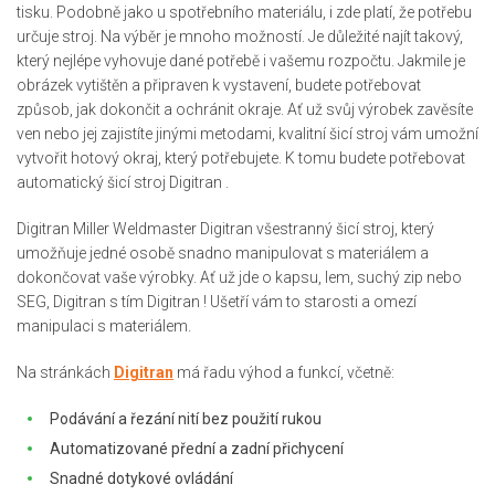
tisku. Podobně jako u spotřebního materiálu, i zde platí, že potřebu
určuje stroj. Na výběr je mnoho možností. Je důležité najít takový,
který nejlépe vyhovuje dané potřebě i vašemu rozpočtu. Jakmile je
obrázek vytištěn a připraven k vystavení, budete potřebovat
způsob, jak dokončit a ochránit okraje. Ať už svůj výrobek zavěsíte
ven nebo jej zajistíte jinými metodami, kvalitní šicí stroj vám umožní
vytvořit hotový okraj, který potřebujete. K tomu budete potřebovat
automatický šicí stroj Digitran .
Digitran Miller Weldmaster Digitran všestranný šicí stroj, který
umožňuje jedné osobě snadno manipulovat s materiálem a
dokončovat vaše výrobky. Ať už jde o kapsu, lem, suchý zip nebo
SEG, Digitran s tím Digitran ! Ušetří vám to starosti a omezí
manipulaci s materiálem.
Na stránkách
Digitran
má řadu výhod a funkcí, včetně:
Podávání a řezání nití bez použití rukou
Automatizované přední a zadní přichycení
Snadné dotykové ovládání