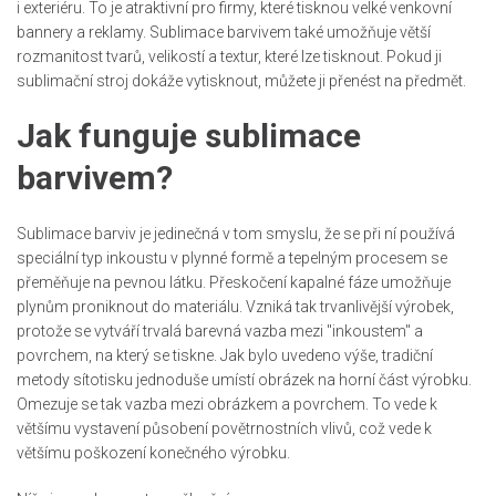
i exteriéru. To je atraktivní pro firmy, které tisknou velké venkovní
bannery a reklamy. Sublimace barvivem také umožňuje větší
rozmanitost tvarů, velikostí a textur, které lze tisknout. Pokud ji
sublimační stroj dokáže vytisknout, můžete ji přenést na předmět.
Jak funguje sublimace
barvivem?
Sublimace barviv je jedinečná v tom smyslu, že se při ní používá
speciální typ inkoustu v plynné formě a tepelným procesem se
přeměňuje na pevnou látku. Přeskočení kapalné fáze umožňuje
plynům proniknout do materiálu. Vzniká tak trvanlivější výrobek,
protože se vytváří trvalá barevná vazba mezi "inkoustem" a
povrchem, na který se tiskne. Jak bylo uvedeno výše, tradiční
metody sítotisku jednoduše umístí obrázek na horní část výrobku.
Omezuje se tak vazba mezi obrázkem a povrchem. To vede k
většímu vystavení působení povětrnostních vlivů, což vede k
většímu poškození konečného výrobku.