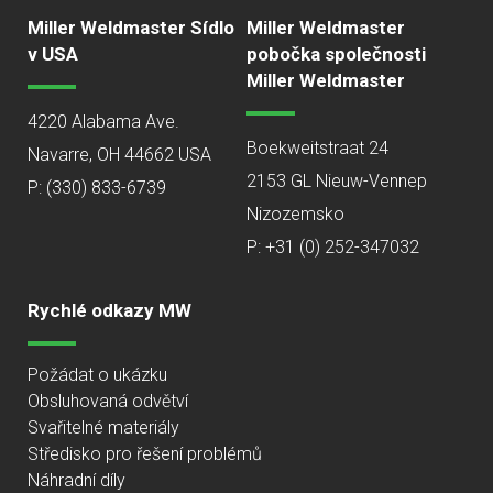
Miller Weldmaster Sídlo
Miller Weldmaster
v USA
pobočka společnosti
Miller Weldmaster
4220 Alabama Ave.
Boekweitstraat 24
Navarre, OH 44662 USA
2153 GL Nieuw-Vennep
P:
(330) 833-6739
Nizozemsko
P: +31 (0) 252-347032
Rychlé odkazy MW
Požádat o ukázku
Obsluhovaná odvětví
Svařitelné materiály
Středisko pro řešení problémů
Náhradní díly