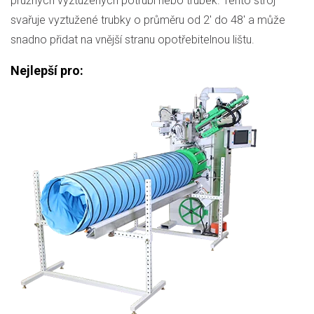
pružných vyztužených potrubí nebo trubek. Tento stroj
svařuje vyztužené trubky o průměru od 2' do 48' a může
snadno přidat na vnější stranu opotřebitelnou lištu.
Nejlepší pro: